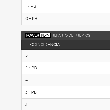
1 + PB
0 + PB
POWER
PLAY
REPARTO DE PREMIOS
COINCIDENCIA
5
4 + PB
4
3 + PB
3