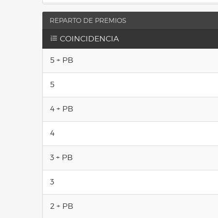
REPARTO DE PREMIOS
COINCIDENCIA
5 + PB
5
4 + PB
4
3 + PB
3
2 + PB