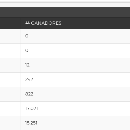
GANADORES
0
0
12
242
822
17,071
15,251