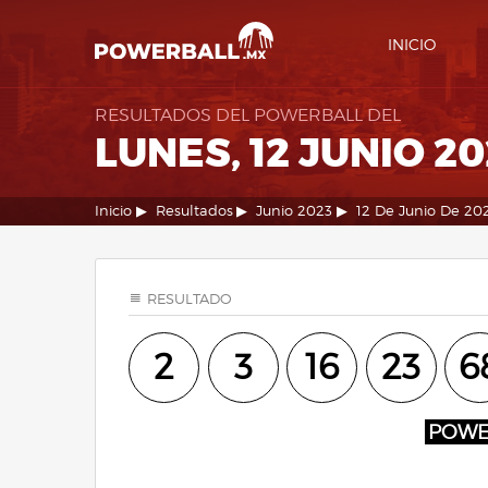
INICIO
RESULTADOS DEL POWERBALL DEL
LUNES, 12 JUNIO 20
Inicio
Resultados
Junio 2023
12 De Junio De 20
RESULTADO
2
3
16
23
6
POW