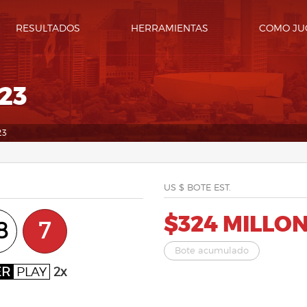
RESULTADOS
HERRAMIENTAS
COMO JU
23
23
US $ BOTE EST.
$324 MILLO
8
7
Bote acumulado
ER
PLAY
2x