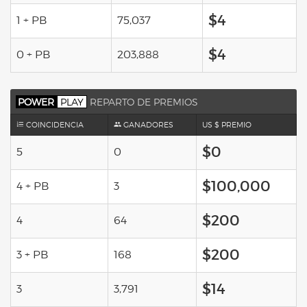
$4
1 + PB
75,037
$4
0 + PB
203,888
POWER
PLAY
REPARTO DE PREMIOS
COINCIDENCIA
GANADORES
US $ PREMIO
$0
5
0
$100,000
4 + PB
3
$200
4
64
$200
3 + PB
168
$14
3
3,791