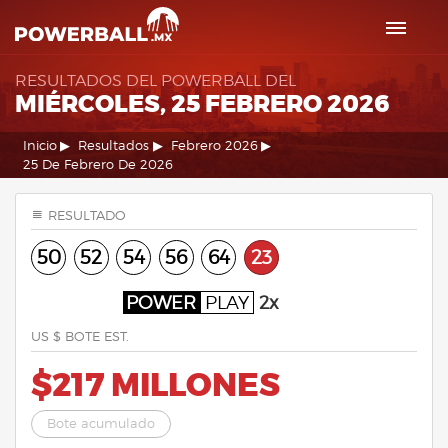
RESULTADOS DEL POWERBALL DEL
MIÉRCOLES, 25 FEBRERO 2026
Inicio
Resultados
Febrero 2026
25 De Febrero De 2026
RESULTADO
50
52
54
56
64
23
POWER
PLAY
2x
US $ BOTE EST.
$217 MILLONES
Bote acumulado