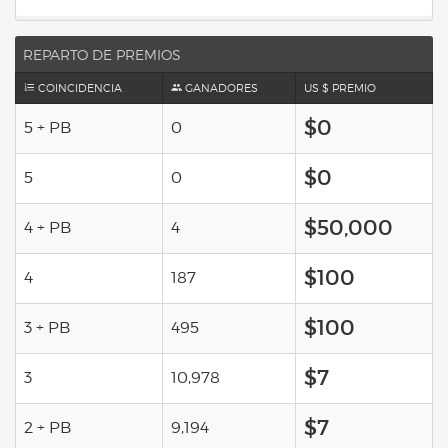
REPARTO DE PREMIOS
COINCIDENCIA
GANADORES
US $ PREMIO
$0
5 + PB
0
$0
5
0
$50,000
4 + PB
4
$100
4
187
$100
3 + PB
495
$7
3
10,978
$7
2 + PB
9,194