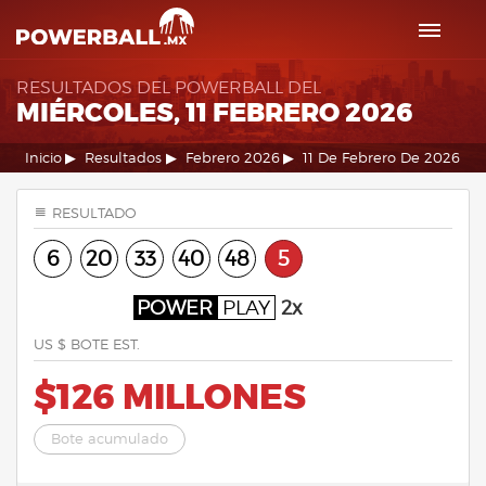
RESULTADOS DEL POWERBALL DEL
MIÉRCOLES, 11 FEBRERO 2026
Inicio
Resultados
Febrero 2026
11 De Febrero De 2026
RESULTADO
6
20
33
40
48
5
POWER
PLAY
2x
US $ BOTE EST.
$126 MILLONES
Bote acumulado