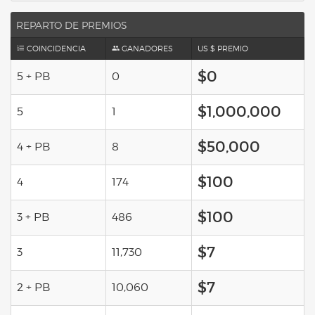
REPARTO DE PREMIOS
COINCIDENCIA
GANADORES
US $ PREMIO
$0
5 + PB
0
$1,000,000
5
1
$50,000
4 + PB
8
$100
4
174
$100
3 + PB
486
$7
3
11,730
$7
2 + PB
10,060