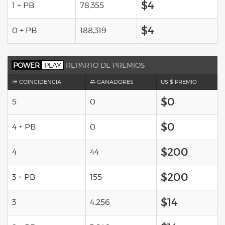
$4
1 + PB
78,355
$4
0 + PB
188,319
POWER
PLAY
REPARTO DE PREMIOS
COINCIDENCIA
GANADORES
US $ PREMIO
$0
5
0
$0
4 + PB
0
$200
4
44
$200
3 + PB
155
$14
3
4,256