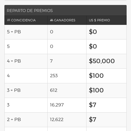
REPARTO DE PREMIOS
COINCIDENCIA
GANADORES
US $ PREMIO
$0
5 + PB
0
$0
5
0
$50,000
4 + PB
7
$100
4
253
$100
3 + PB
612
$7
3
16,297
$7
2 + PB
12,622