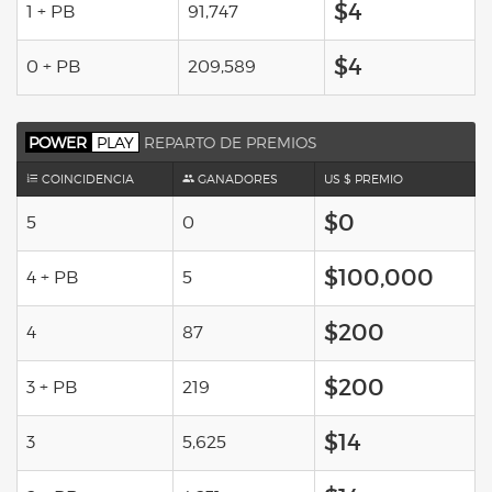
$4
1 + PB
91,747
$4
0 + PB
209,589
POWER
PLAY
REPARTO DE PREMIOS
COINCIDENCIA
GANADORES
US $ PREMIO
$0
5
0
$100,000
4 + PB
5
$200
4
87
$200
3 + PB
219
$14
3
5,625