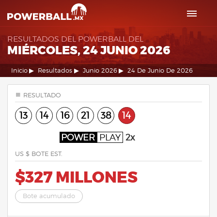
RESULTADOS DEL POWERBALL DEL
MIÉRCOLES, 24 JUNIO 2026
Inicio
Resultados
Junio 2026
24 De Junio De 2026
RESULTADO
13
14
16
21
38
14
POWER
PLAY
2x
US $ BOTE EST.
$327 MILLONES
Bote acumulado