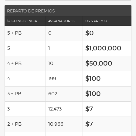
REPARTO DE PREMIOS
COINCIDENCIA
GANADORES
US $ PREMIO
$0
5 + PB
0
$1,000,000
5
1
$50,000
4 + PB
10
$100
4
199
$100
3 + PB
602
$7
3
12,473
$7
2 + PB
10,966