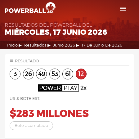
RESULTADOS DEL POWERBALL DEL
MIÉRCOLES, 17 JUNIO 2026
Inicio
Resultados
Junio 2026
17 De Junio De 2026
RESULTADO
3
26
49
53
61
12
POWER
PLAY
2x
US $ BOTE EST.
$283 MILLONES
Bote acumulado