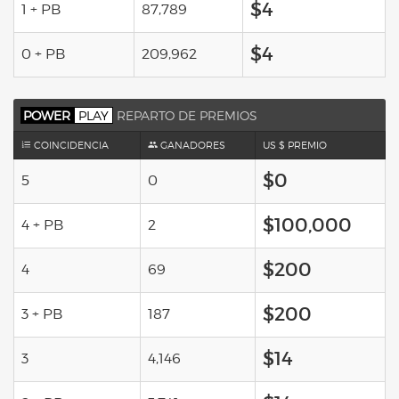
$4
1 + PB
87,789
$4
0 + PB
209,962
POWER
PLAY
REPARTO DE PREMIOS
COINCIDENCIA
GANADORES
US $ PREMIO
$0
5
0
$100,000
4 + PB
2
$200
4
69
$200
3 + PB
187
$14
3
4,146