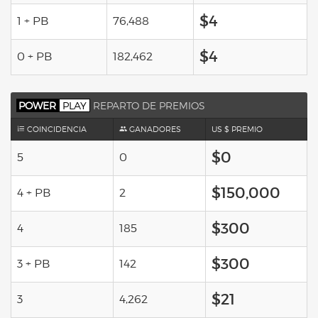
$4
1 + PB
76,488
$4
0 + PB
182,462
POWER
PLAY
REPARTO DE PREMIOS
COINCIDENCIA
GANADORES
US $ PREMIO
$0
5
0
$150,000
4 + PB
2
$300
4
185
$300
3 + PB
142
$21
3
4,262