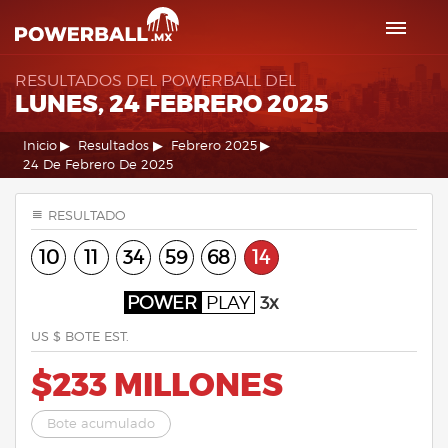
RESULTADOS DEL POWERBALL DEL
LUNES, 24 FEBRERO 2025
Inicio
Resultados
Febrero 2025
24 De Febrero De 2025
RESULTADO
10
11
34
59
68
14
POWER
PLAY
3x
US $ BOTE EST.
$233 MILLONES
Bote acumulado