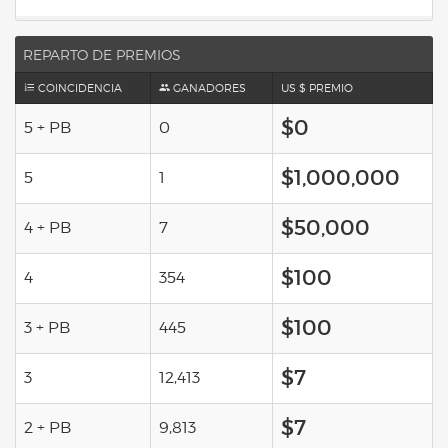
REPARTO DE PREMIOS
COINCIDENCIA
GANADORES
US $ PREMIO
$0
5 + PB
0
$1,000,000
5
1
$50,000
4 + PB
7
$100
4
354
$100
3 + PB
445
$7
3
12,413
$7
2 + PB
9,813