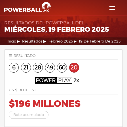
RESULTADOS DEL POWERBALL DEL
MIÉRCOLES, 19 FEBRERO 2025
Inicio
Resultados
Febrero 2025
19 De Febrero De 2025
RESULTADO
6
21
28
49
60
20
POWER
PLAY
2x
US $ BOTE EST.
$196 MILLONES
Bote acumulado