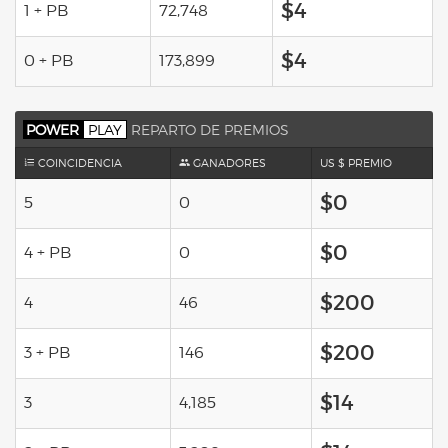
$4
1 + PB
72,748
$4
0 + PB
173,899
POWER
PLAY
REPARTO DE PREMIOS
COINCIDENCIA
GANADORES
US $ PREMIO
$0
5
0
$0
4 + PB
0
$200
4
46
$200
3 + PB
146
$14
3
4,185