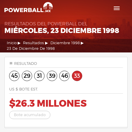
RESULTADOS DEL POWERBALL DEL
MIÉRCOLES, 23 DICIEMBRE 1998
Inicio
Resultados
Diciembre 1998
23 De Diciembre De 1998
RESULTADO
45
29
31
39
46
33
US $ BOTE EST.
$26.3 MILLONES
Bote acumulado