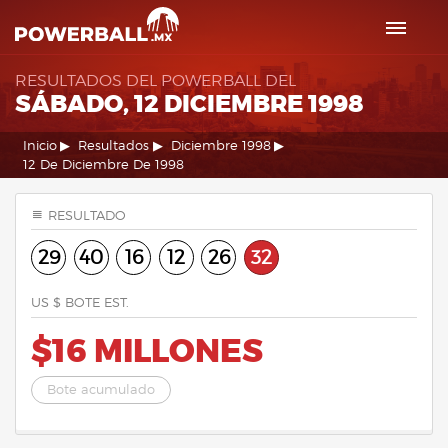
RESULTADOS DEL POWERBALL DEL
SÁBADO, 12 DICIEMBRE 1998
Inicio
Resultados
Diciembre 1998
12 De Diciembre De 1998
RESULTADO
29
40
16
12
26
32
US $ BOTE EST.
$16 MILLONES
Bote acumulado