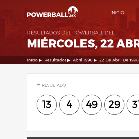
INICIO
RESULTADOS DEL POWERBALL DEL
MIÉRCOLES, 22 ABR
Inicio
Resultados
Abril 1998
22 De Abril De 1998
RESULTADO
13
4
49
29
3