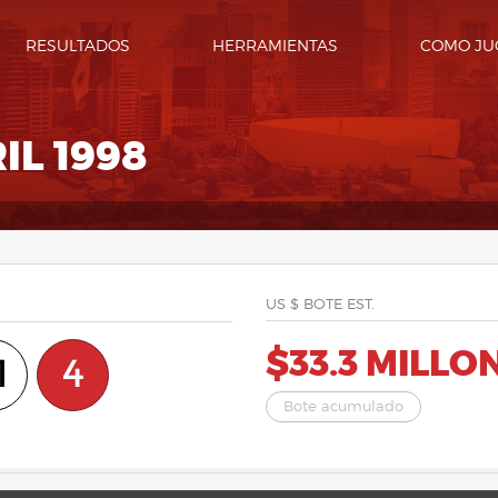
RESULTADOS
HERRAMIENTAS
COMO JU
IL 1998
US $ BOTE EST.
$33.3 MILLO
1
4
Bote acumulado