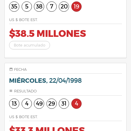
35
5
38
7
20
19
US $ BOTE EST.
$38.5 MILLONES
Bote acumulado
FECHA
MIÉRCOLES,
22/04/1998
RESULTADO
13
4
49
29
31
4
US $ BOTE EST.