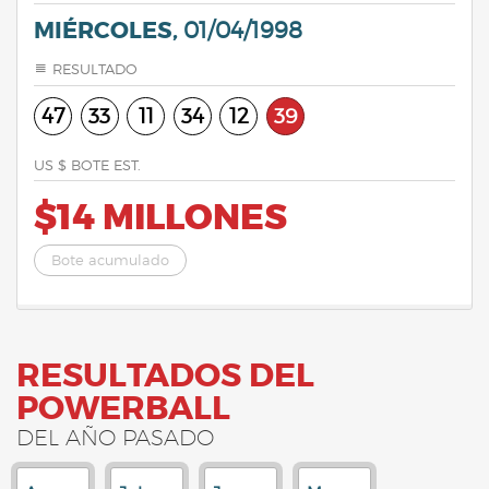
MIÉRCOLES,
01/04/1998
RESULTADO
47
33
11
34
12
39
US $ BOTE EST.
$14 MILLONES
Bote acumulado
RESULTADOS DEL
POWERBALL
DEL AÑO PASADO