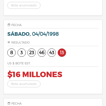
Bote acumulado
FECHA
SÁBADO,
04/04/1998
RESULTADO
8
3
23
46
43
13
US $ BOTE EST.
$16 MILLONES
Bote acumulado
FECHA