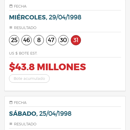
FECHA
MIÉRCOLES,
29/04/1998
RESULTADO
25
46
8
47
30
31
US $ BOTE EST.
$43.8 MILLONES
Bote acumulado
FECHA
SÁBADO,
25/04/1998
RESULTADO