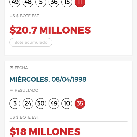
49
48
5
36
15
11
US $ BOTE EST.
$20.7 MILLONES
Bote acumulado
FECHA
MIÉRCOLES,
08/04/1998
RESULTADO
3
24
30
49
10
35
US $ BOTE EST.
$18 MILLONES