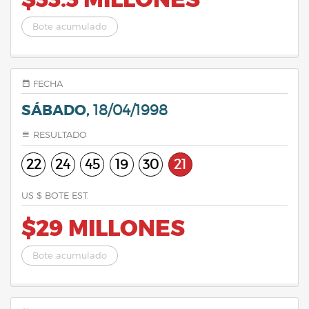
$33.3 MILLONES
Bote acumulado
FECHA
SÁBADO,
18/04/1998
RESULTADO
22
24
45
19
30
21
US $ BOTE EST.
$29 MILLONES
Bote acumulado