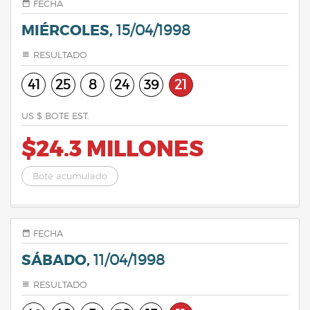
FECHA
MIÉRCOLES,
15/04/1998
RESULTADO
41
25
8
24
39
21
US $ BOTE EST.
$24.3 MILLONES
Bote acumulado
FECHA
SÁBADO,
11/04/1998
RESULTADO