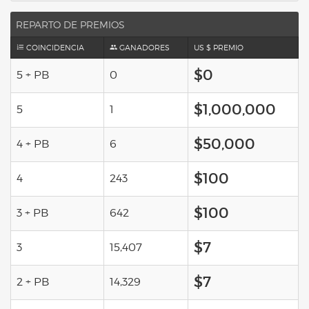
REPARTO DE PREMIOS
COINCIDENCIA
GANADORES
US $ PREMIO
$0
5 + PB
0
$1,000,000
5
1
$50,000
4 + PB
6
$100
4
243
$100
3 + PB
642
$7
3
15,407
$7
2 + PB
14,329