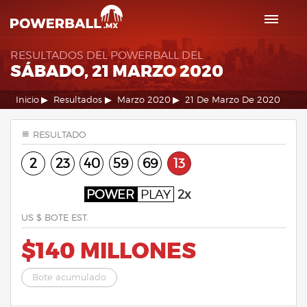
RESULTADOS DEL POWERBALL DEL
SÁBADO, 21 MARZO 2020
Inicio
Resultados
Marzo 2020
21 De Marzo De 2020
RESULTADO
2
23
40
59
69
13
POWER
PLAY
2x
US $ BOTE EST.
$140 MILLONES
Bote acumulado