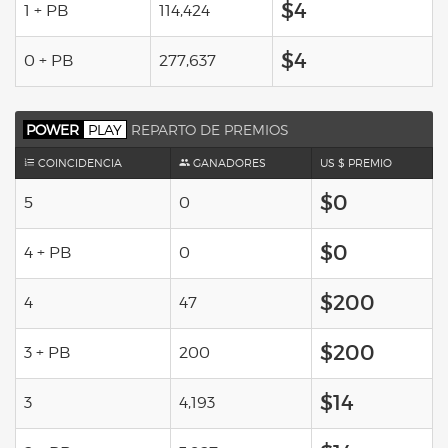
$4
1 + PB
114,424
$4
0 + PB
277,637
POWER
PLAY
REPARTO DE PREMIOS
COINCIDENCIA
GANADORES
US $ PREMIO
$0
5
0
$0
4 + PB
0
$200
4
47
$200
3 + PB
200
$14
3
4,193