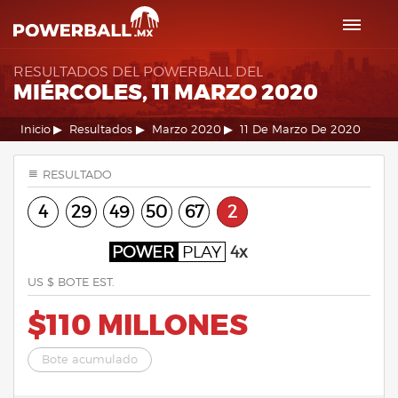
RESULTADOS DEL POWERBALL DEL
MIÉRCOLES, 11 MARZO 2020
Inicio
Resultados
Marzo 2020
11 De Marzo De 2020
RESULTADO
4
29
49
50
67
2
POWER
PLAY
4x
US $ BOTE EST.
$110 MILLONES
Bote acumulado