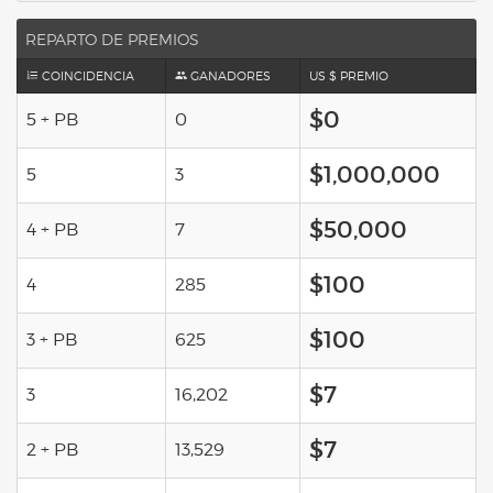
REPARTO DE PREMIOS
COINCIDENCIA
GANADORES
US $ PREMIO
$0
5 + PB
0
$1,000,000
5
3
$50,000
4 + PB
7
$100
4
285
$100
3 + PB
625
$7
3
16,202
$7
2 + PB
13,529