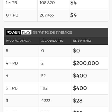
$4
1 + PB
108,820
$4
0 + PB
267,433
POWER
PLAY
REPARTO DE PREMIOS
COINCIDENCIA
GANADORES
US $ PREMIO
$0
5
0
$200,000
4 + PB
2
$400
4
52
$400
3 + PB
182
$28
3
4,333