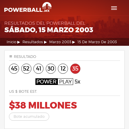
RESULTADOS DEL POWERBALL DEL
SÁBADO, 15 MARZO 2003
Inicio
Resultados
Marzo 2003
15 De Marzo De 2003
RESULTADO
45
52
41
30
12
35
POWER
PLAY
5x
US $ BOTE EST.
$38 MILLONES
Bote acumulado