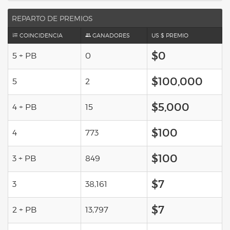
REPARTO DE PREMIOS
COINCIDENCIA
GANADORES
US $ PREMIO
$0
5 + PB
0
$100,000
5
2
$5,000
4 + PB
15
$100
4
773
$100
3 + PB
849
$7
3
38,161
$7
2 + PB
13,797