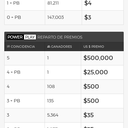
$4
1 + PB
81,211
$3
0 + PB
147,003
POWER
PLAY
REPARTO DE PREMIOS
COINCIDENCIA
GANADORES
US $ PREMIO
$500,000
5
1
$25,000
4 + PB
1
$500
4
108
$500
3 + PB
135
$35
3
5,364