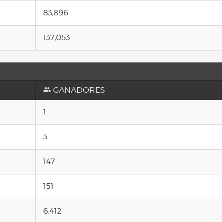
83,896
137,053
GANADORES
1
3
147
151
6,412