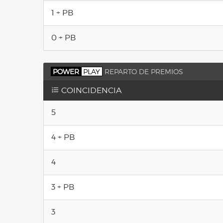
1 + PB
0 + PB
POWER
PLAY
REPARTO DE PREMIOS
COINCIDENCIA
5
4 + PB
4
3 + PB
3