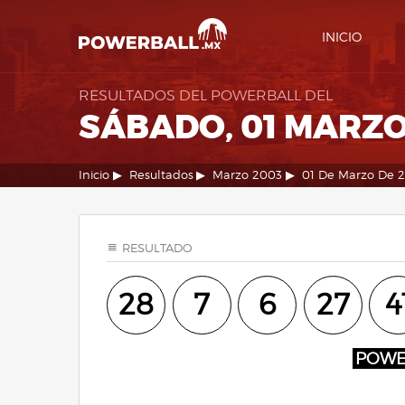
INICIO
RESULTADOS DEL POWERBALL DEL
SÁBADO, 01 MARZO
Inicio
Resultados
Marzo 2003
01 De Marzo De 
RESULTADO
28
7
6
27
4
POW