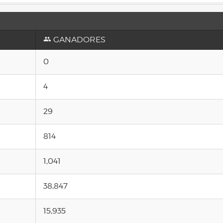
GANADORES
0
4
29
814
1,041
38,847
15,935