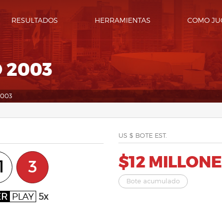
RESULTADOS
HERRAMIENTAS
COMO JU
 2003
2003
US $ BOTE EST.
$12 MILLON
1
3
Bote acumulado
ER
PLAY
5x