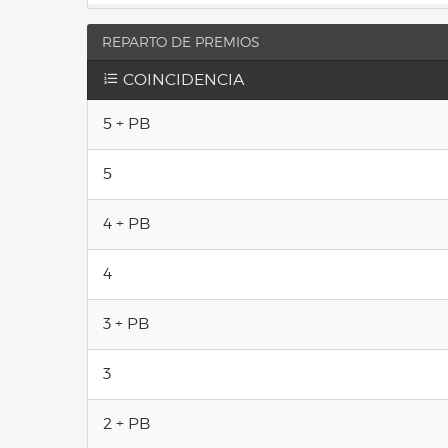
REPARTO DE PREMIOS
COINCIDENCIA
5 + PB
5
4 + PB
4
3 + PB
3
2 + PB