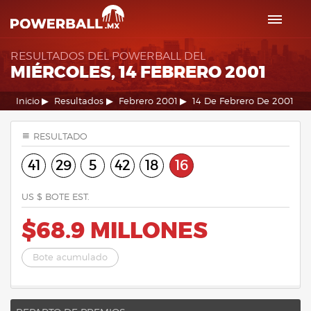
RESULTADOS DEL POWERBALL DEL
MIÉRCOLES, 14 FEBRERO 2001
Inicio
Resultados
Febrero 2001
14 De Febrero De 2001
RESULTADO
41
29
5
42
18
16
US $ BOTE EST.
$68.9 MILLONES
Bote acumulado