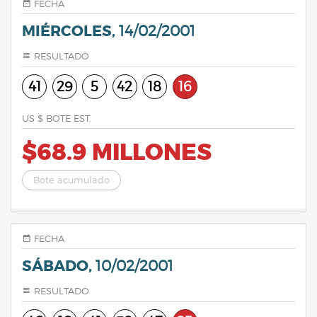
FECHA
MIÉRCOLES,
14/02/2001
RESULTADO
41
29
5
42
18
16
US $ BOTE EST.
$68.9 MILLONES
Bote acumulado
FECHA
SÁBADO,
10/02/2001
RESULTADO