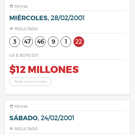
FECHA
MIÉRCOLES,
28/02/2001
RESULTADO
3
47
46
9
1
22
US $ BOTE EST.
$12 MILLONES
Bote acumulado
FECHA
SÁBADO,
24/02/2001
RESULTADO