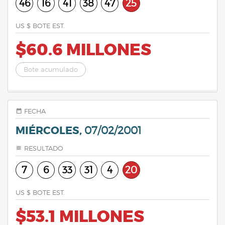
46
16
41
38
47
25
US $ BOTE EST.
$60.6 MILLONES
Bote acumulado
FECHA
MIÉRCOLES,
07/02/2001
RESULTADO
7
6
33
31
4
20
US $ BOTE EST.
$53.1 MILLONES