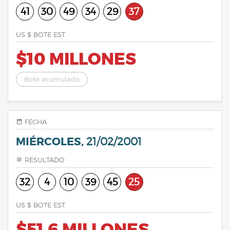
41
30
49
34
29
37
US $ BOTE EST.
$10 MILLONES
Bote acumulado
FECHA
MIÉRCOLES,
21/02/2001
RESULTADO
32
4
10
39
45
25
US $ BOTE EST.