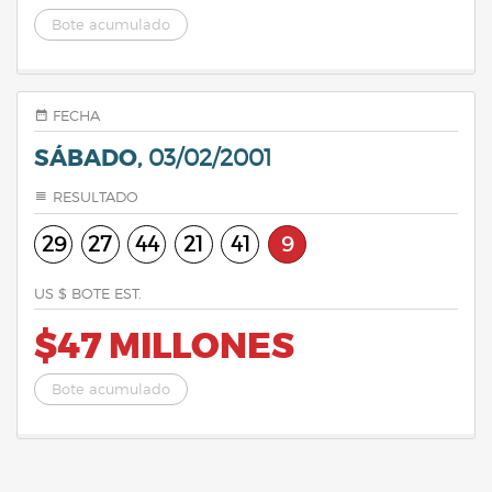
Bote acumulado
FECHA
SÁBADO,
03/02/2001
RESULTADO
29
27
44
21
41
9
US $ BOTE EST.
$47 MILLONES
Bote acumulado