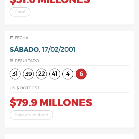
$51.6 MILLONES
Ganó
FECHA
SÁBADO,
17/02/2001
RESULTADO
31
39
22
41
4
6
US $ BOTE EST.
$79.9 MILLONES
Bote acumulado