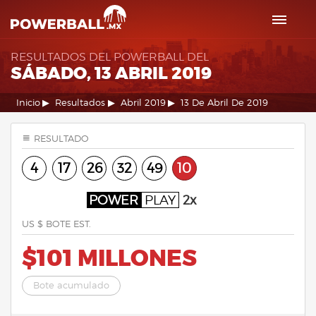
RESULTADOS DEL POWERBALL DEL
SÁBADO, 13 ABRIL 2019
Inicio
Resultados
Abril 2019
13 De Abril De 2019
RESULTADO
4
17
26
32
49
10
POWER
PLAY
2x
US $ BOTE EST.
$101 MILLONES
Bote acumulado