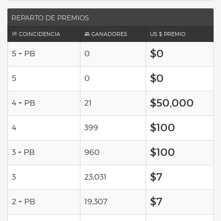
REPARTO DE PREMIOS
COINCIDENCIA
GANADORES
US $ PREMIO
$0
5 + PB
0
$0
5
0
$50,000
4 + PB
21
$100
4
399
$100
3 + PB
960
$7
3
23,031
$7
2 + PB
19,307