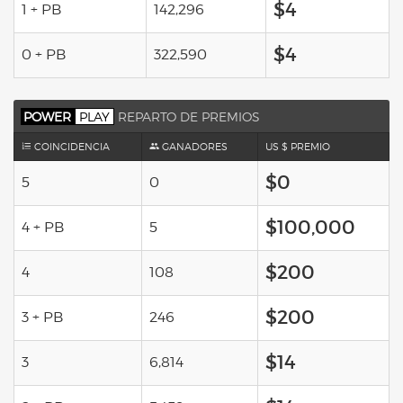
$4
1 + PB
142,296
$4
0 + PB
322,590
POWER
PLAY
REPARTO DE PREMIOS
COINCIDENCIA
GANADORES
US $ PREMIO
$0
5
0
$100,000
4 + PB
5
$200
4
108
$200
3 + PB
246
$14
3
6,814