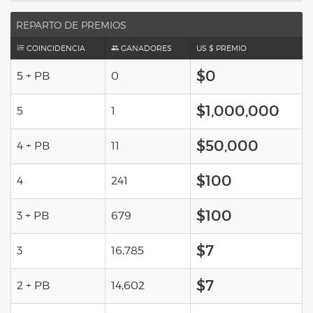
REPARTO DE PREMIOS
COINCIDENCIA
GANADORES
US $ PREMIO
$0
5 + PB
0
$1,000,000
5
1
$50,000
4 + PB
11
$100
4
241
$100
3 + PB
679
$7
3
16,785
$7
2 + PB
14,602