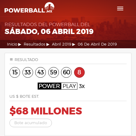
RESULTADOS DEL POWERBALL DEL
SÁBADO, 06 ABRIL 2019
Inicio
Resultados
Abril 2019
06 De Abril De 2019
RESULTADO
15
33
43
59
60
8
POWER
PLAY
3x
US $ BOTE EST.
$68 MILLONES
Bote acumulado