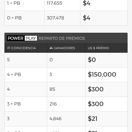
$4
1 + PB
117,655
$4
0 + PB
307,478
POWER
PLAY
REPARTO DE PREMIOS
COINCIDENCIA
GANADORES
US $ PREMIO
$0
5
0
$150,000
4 + PB
3
$300
4
85
$300
3 + PB
216
$21
3
4,846