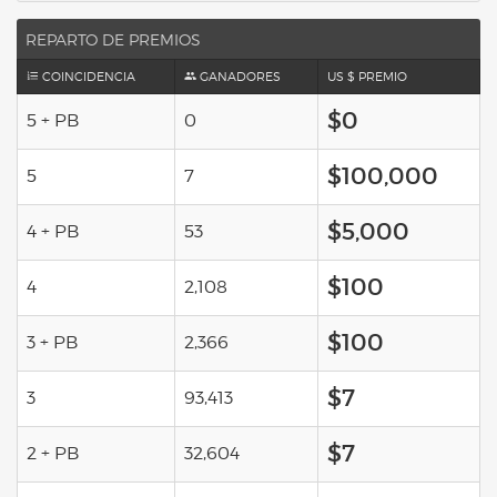
REPARTO DE PREMIOS
COINCIDENCIA
GANADORES
US $ PREMIO
$0
5 + PB
0
$100,000
5
7
$5,000
4 + PB
53
$100
4
2,108
$100
3 + PB
2,366
$7
3
93,413
$7
2 + PB
32,604