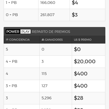
$4
1 + PB
166,060
$3
0 + PB
261,807
POWER
PLAY
REPARTO DE PREMIOS
COINCIDENCIA
GANADORES
US $ PREMIO
$0
5
0
$20,000
4 + PB
3
$400
4
115
$400
3 + PB
127
$28
3
5,296