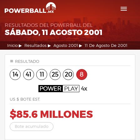
RESULTADOS DEL POWERBALL DEL
SÁBADO, 11 AGOSTO 2001
Inicio
Resultados
Agosto 2001
11 De Agosto De 2001
RESULTADO
14
41
11
25
20
8
POWER
PLAY
4x
US $ BOTE EST.
$85.6 MILLONES
Bote acumulado