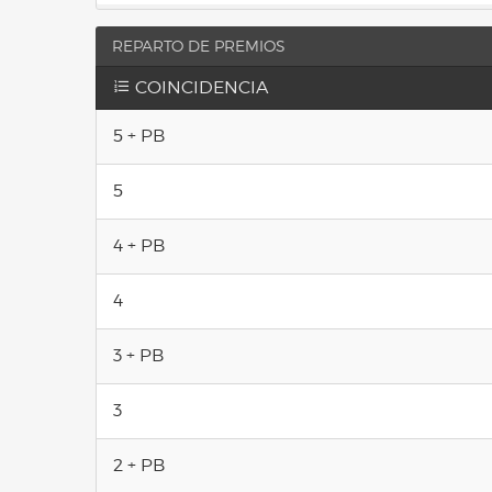
REPARTO DE PREMIOS
COINCIDENCIA
5 + PB
5
4 + PB
4
3 + PB
3
2 + PB