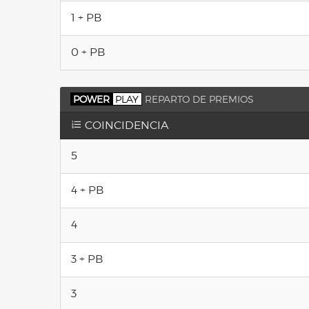
1 + PB
0 + PB
POWER
PLAY
REPARTO DE PREMIOS
COINCIDENCIA
5
4 + PB
4
3 + PB
3