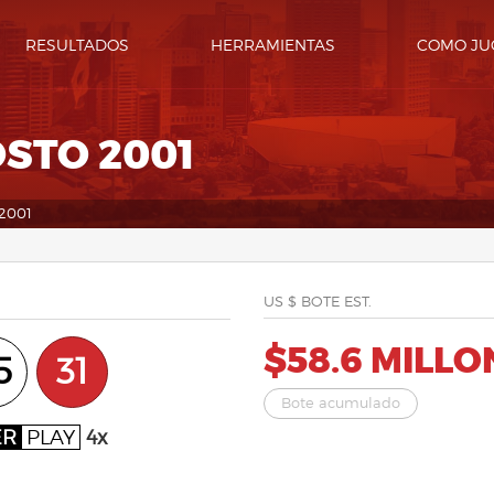
RESULTADOS
HERRAMIENTAS
COMO JU
OSTO 2001
 2001
US $ BOTE EST.
$58.6 MILLO
5
31
Bote acumulado
ER
PLAY
4x