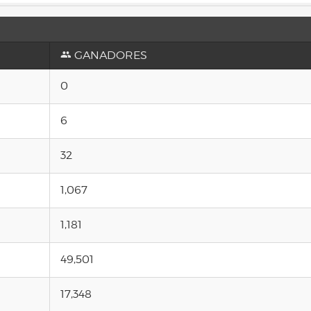
GANADORES
0
6
32
1,067
1,181
49,501
17,348