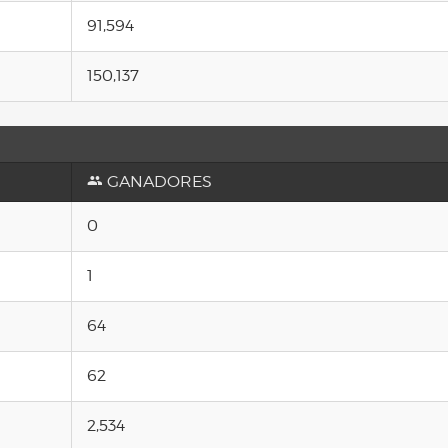
91,594
150,137
GANADORES
0
1
64
62
2,534