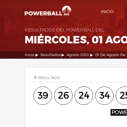
INICIO
RESULTADOS DEL POWERBALL DEL
MIÉRCOLES, 01 AG
Inicio
Resultados
Agosto 2001
01 De Agosto De
RESULTADO
39
26
24
34
2
POW