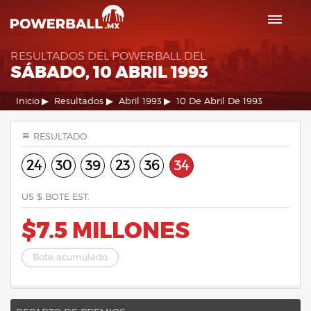
RESULTADOS DEL POWERBALL DEL
SÁBADO, 10 ABRIL 1993
Inicio
Resultados
Abril 1993
10 De Abril De 1993
RESULTADO
24
30
39
23
36
34
US $ BOTE EST.
$7.5 MILLONES
Bote acumulado