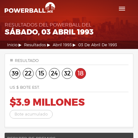
RESULTADOS DEL POWERBALL DEL
SÁBADO, 03 ABRIL 1993
Inicio
Resultados
Abril 1993
03 De Abril De 1993
RESULTADO
39
22
15
24
32
18
US $ BOTE EST.
$3.9 MILLONES
Bote acumulado