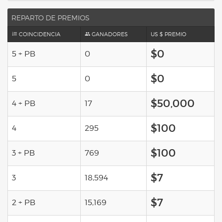
REPARTO DE PREMIOS
COINCIDENCIA
GANADORES
US $ PREMIO
$0
5 + PB
0
$0
5
0
$50,000
4 + PB
17
$100
4
295
$100
3 + PB
769
$7
3
18,594
$7
2 + PB
15,169