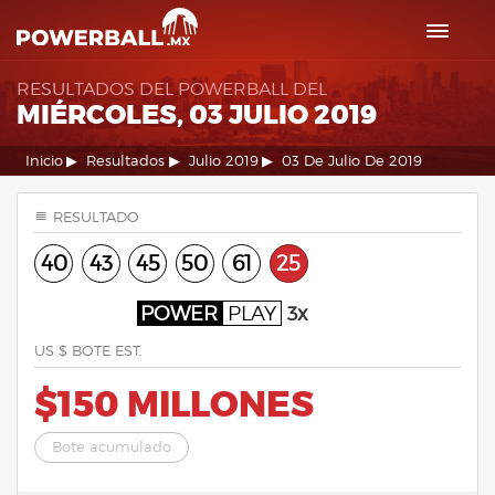
RESULTADOS DEL POWERBALL DEL
MIÉRCOLES, 03 JULIO 2019
Inicio
Resultados
Julio 2019
03 De Julio De 2019
RESULTADO
40
43
45
50
61
25
POWER
PLAY
3x
US $ BOTE EST.
$150 MILLONES
Bote acumulado