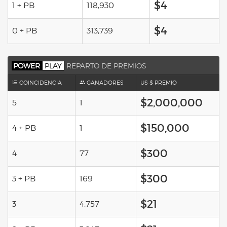
$4
1 + PB
118,930
$4
0 + PB
313,739
POWER
PLAY
REPARTO DE PREMIOS
COINCIDENCIA
GANADORES
US $ PREMIO
$2,000,000
5
1
$150,000
4 + PB
1
$300
4
77
$300
3 + PB
169
$21
3
4,757