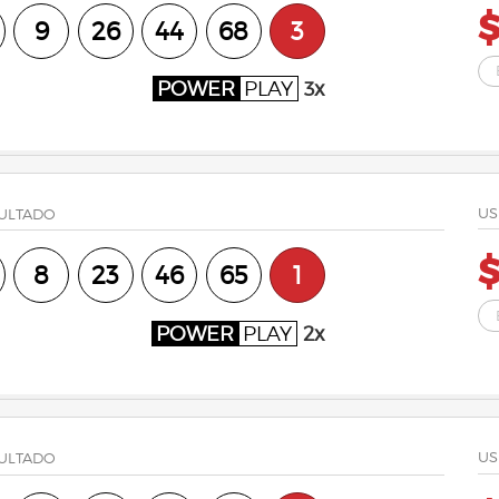
9
26
44
68
3
POWER
PLAY
3x
US
ULTADO
$
8
23
46
65
1
POWER
PLAY
2x
US
ULTADO