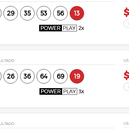
29
35
53
56
13
POWER
PLAY
2x
US
ULTADO
26
36
64
69
19
POWER
PLAY
3x
US
ULTADO