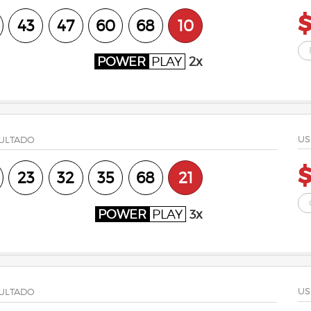
43
47
60
68
10
POWER
PLAY
2x
US
ULTADO
23
32
35
68
21
POWER
PLAY
3x
US
ULTADO