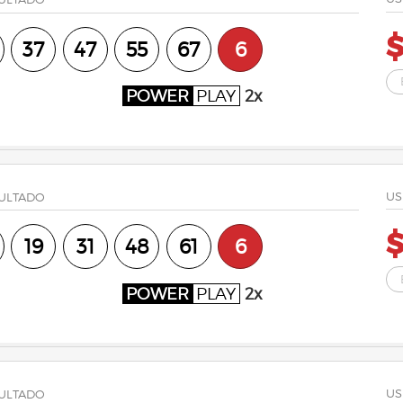
37
47
55
67
6
POWER
PLAY
2x
US
ULTADO
19
31
48
61
6
POWER
PLAY
2x
US
ULTADO