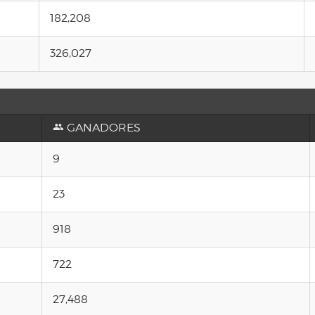
182,208
326,027
GANADORES
9
23
918
722
27,488