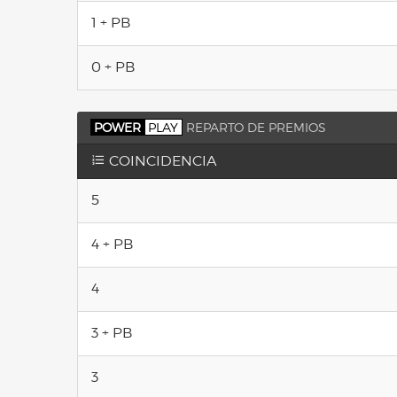
1 + PB
0 + PB
POWER
PLAY
REPARTO DE PREMIOS
COINCIDENCIA
5
4 + PB
4
3 + PB
3