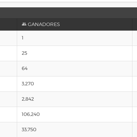
GANADORES
1
25
64
3,270
2,842
106,240
33,750