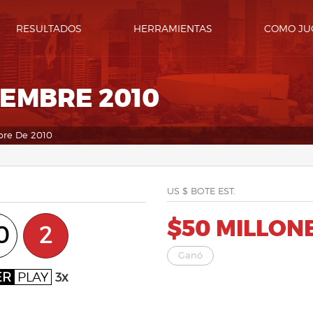
RESULTADOS
HERRAMIENTAS
COMO JU
IEMBRE 2010
bre De 2010
US $ BOTE EST.
$50 MILLON
0
2
Ganó
ER
PLAY
3x