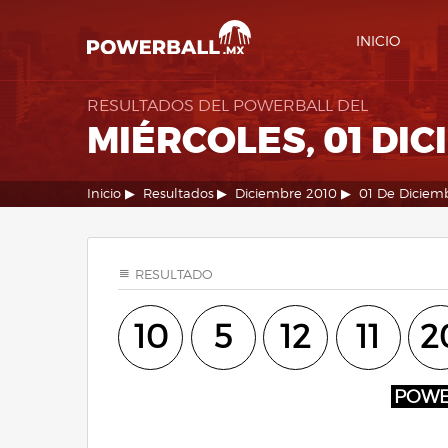
INICIO
RESULTADOS DEL POWERBALL DEL
MIÉRCOLES, 01 DIC
Inicio
Resultados
Diciembre 2010
01 De Diciem
RESULTADO
10
5
12
11
2
POW