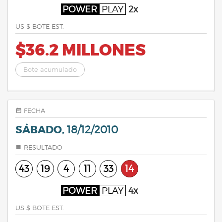
POWER
PLAY
2x
US $ BOTE EST.
$36.2 MILLONES
Bote acumulado
FECHA
SÁBADO,
18/12/2010
RESULTADO
43
19
4
11
33
14
POWER
PLAY
4x
US $ BOTE EST.