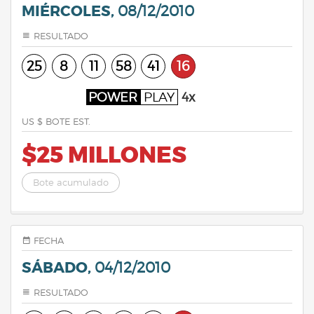
MIÉRCOLES,
08/12/2010
RESULTADO
25
8
11
58
41
16
POWER
PLAY
4x
US $ BOTE EST.
$25 MILLONES
Bote acumulado
FECHA
SÁBADO,
04/12/2010
RESULTADO