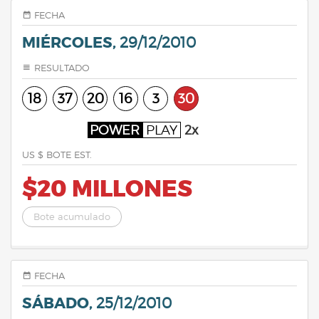
FECHA
MIÉRCOLES,
29/12/2010
RESULTADO
18
37
20
16
3
30
POWER
PLAY
2x
US $ BOTE EST.
$20 MILLONES
Bote acumulado
FECHA
SÁBADO,
25/12/2010