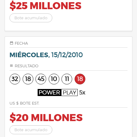
$25 MILLONES
Bote acumulado
FECHA
MIÉRCOLES,
15/12/2010
RESULTADO
32
18
45
10
11
18
POWER
PLAY
5x
US $ BOTE EST.
$20 MILLONES
Bote acumulado