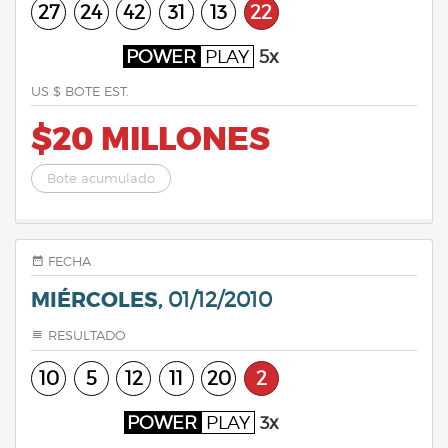
27
24
42
31
13
22
POWER
PLAY
5x
US $ BOTE EST.
$20 MILLONES
Bote acumulado
FECHA
MIÉRCOLES,
01/12/2010
RESULTADO
10
5
12
11
20
2
POWER
PLAY
3x