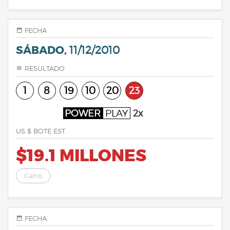
FECHA
SÁBADO,
11/12/2010
RESULTADO
1
8
19
10
20
23
POWER
PLAY
2x
US $ BOTE EST.
$19.1 MILLONES
Ganó
FECHA