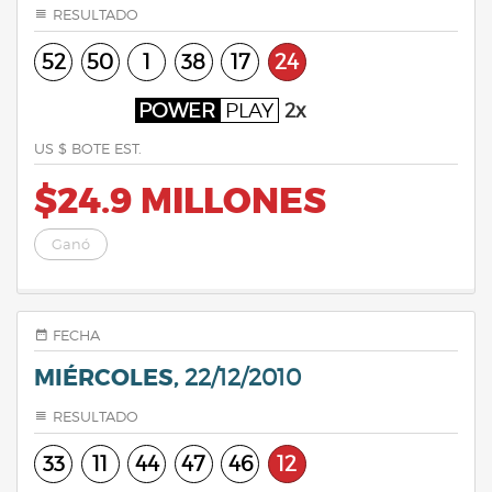
RESULTADO
52
50
1
38
17
24
POWER
PLAY
2x
US $ BOTE EST.
$24.9 MILLONES
Ganó
FECHA
MIÉRCOLES,
22/12/2010
RESULTADO
33
11
44
47
46
12