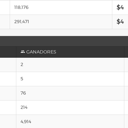
$4
118,176
$4
291,471
GANADORES
2
5
76
214
4,914