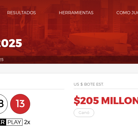
RESULTADOS
HERRAMIENTAS
COMO JU
2025
25
US $ BOTE EST.
$205 MILLO
8
13
Ganó
ER
PLAY
2x