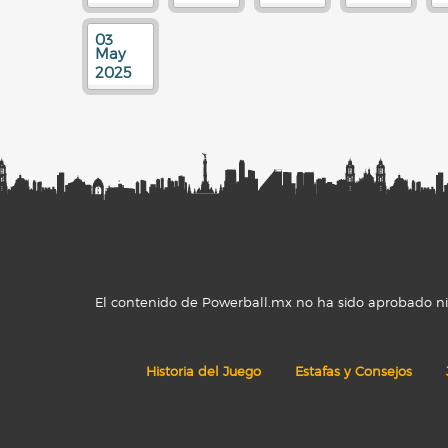
03
May
2025
El contenido de Powerball.mx no ha sido aprobado ni r
Historia del Juego
Estafas y Consejos