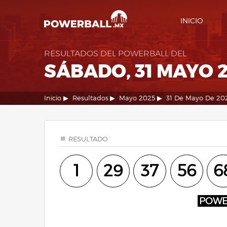
INICIO
RESULTADOS DEL POWERBALL DEL
SÁBADO, 31 MAYO 
Inicio
Resultados
Mayo 2025
31 De Mayo De 20
RESULTADO
1
29
37
56
6
POW