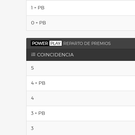
1 + PB
0 + PB
POWER
PLAY
REPARTO DE PREMIOS
COINCIDENCIA
5
4 + PB
4
3 + PB
3