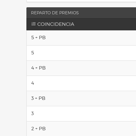
REPARTO DE PREMIOS
COINCIDENCIA
5 + PB
5
4 + PB
4
3 + PB
3
2 + PB