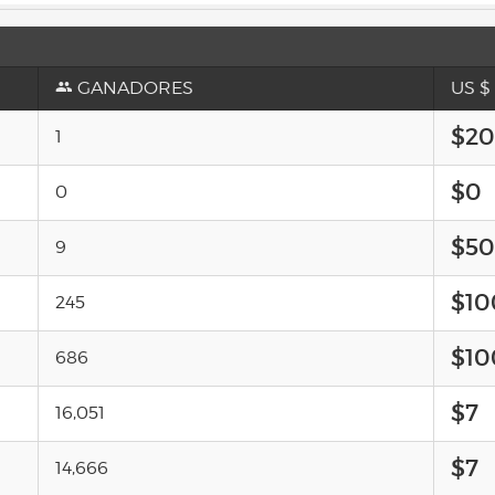
GANADORES
US $
$20
1
$0
0
$50
9
$10
245
$10
686
$7
16,051
$7
14,666