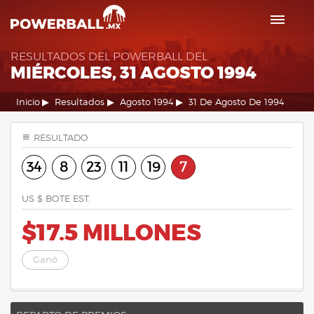
RESULTADOS DEL POWERBALL DEL
MIÉRCOLES, 31 AGOSTO 1994
Inicio
Resultados
Agosto 1994
31 De Agosto De 1994
RESULTADO
34
8
23
11
19
7
US $ BOTE EST.
$17.5 MILLONES
Ganó