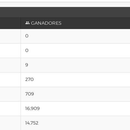
GANADORES
0
0
9
270
709
16,909
14,752