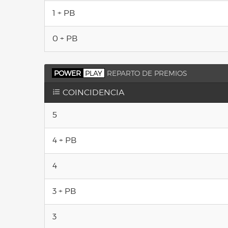
1 + PB
0 + PB
POWER
PLAY
REPARTO DE PREMIOS
COINCIDENCIA
5
4 + PB
4
3 + PB
3