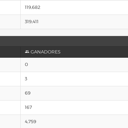
119,682
319,411
GANADORES
0
3
69
167
4,759