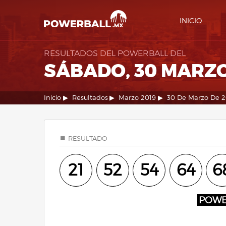
INICIO
RESULTADOS DEL POWERBALL DEL
SÁBADO, 30 MARZO
Inicio
Resultados
Marzo 2019
30 De Marzo De 2
RESULTADO
21
52
54
64
6
POW