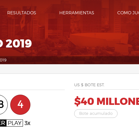
RESULTADOS
HERRAMIENTAS
COMO JU
 2019
019
US $ BOTE EST.
$40 MILLON
8
4
Bote acumulado
ER
PLAY
3x