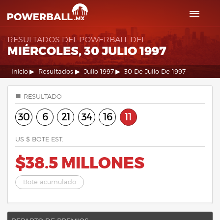
RESULTADOS DEL POWERBALL DEL
MIÉRCOLES, 30 JULIO 1997
Inicio
Resultados
Julio 1997
30 De Julio De 1997
RESULTADO
30
6
21
34
16
11
US $ BOTE EST.
$38.5 MILLONES
Bote acumulado