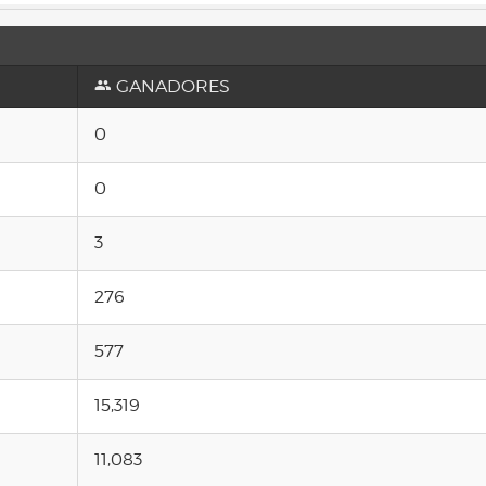
GANADORES
0
0
3
276
577
15,319
11,083