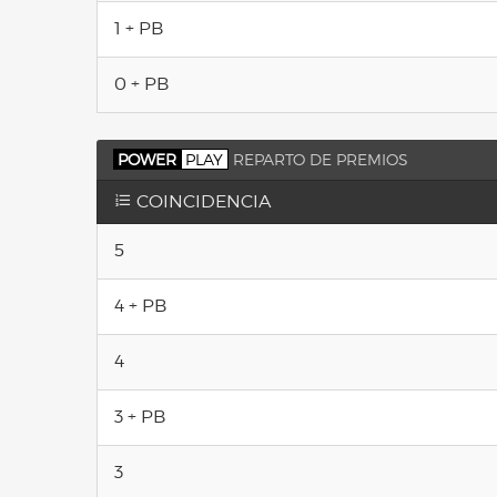
1 + PB
0 + PB
POWER
PLAY
REPARTO DE PREMIOS
COINCIDENCIA
5
4 + PB
4
3 + PB
3