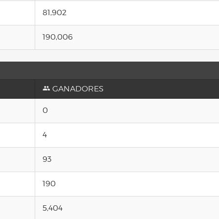
81,902
190,006
GANADORES
0
4
93
190
5,404