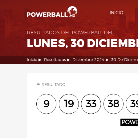
INICIO
RESULTADOS DEL POWERBALL DEL
LUNES, 30 DICIEMB
Inicio
Resultados
Diciembre 2024
30 De Dicie
RESULTADO
9
19
33
38
3
POW