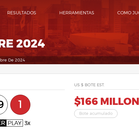
RESULTADOS
HERRAMIENTAS
COMO JU
RE 2024
mbre De 2024
US $ BOTE EST.
$166 MILLO
9
1
Bote acumulado
ER
PLAY
3x