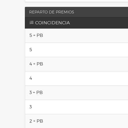
REPARTO DE PREMIOS
COINCIDENCIA
5 + PB
5
4 + PB
4
3 + PB
3
2 + PB