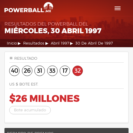
RESULTADOS DEL POWERBALL DEL
MIÉRCOLES, 30 ABRIL 1997
Inicio
Resultados
Abril 1997
30 De Abril De 1997
RESULTADO
40
26
31
33
17
32
US $ BOTE EST.
$26 MILLONES
Bote acumulado