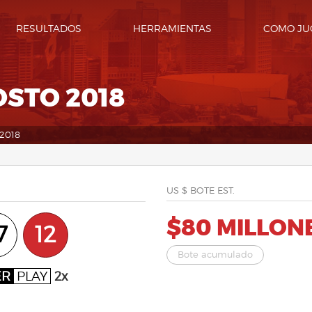
RESULTADOS
HERRAMIENTAS
COMO JU
OSTO 2018
 2018
US $ BOTE EST.
$80 MILLON
7
12
Bote acumulado
ER
PLAY
2x