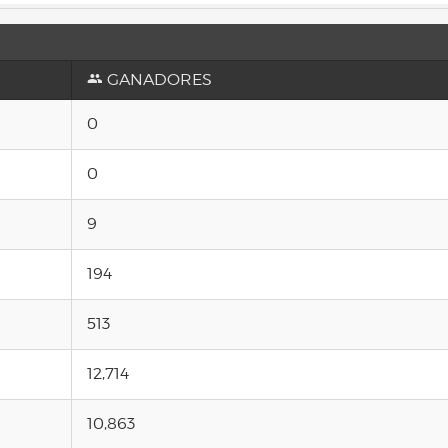
GANADORES
0
0
9
194
513
12,714
10,863