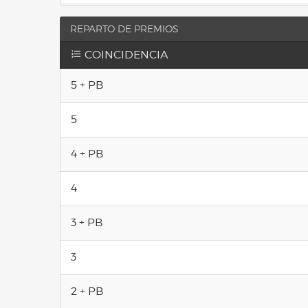
REPARTO DE PREMIOS
COINCIDENCIA
5 + PB
5
4 + PB
4
3 + PB
3
2 + PB