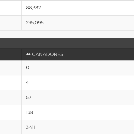
88,382
235,095
GANADORES
0
4
57
138
3,411