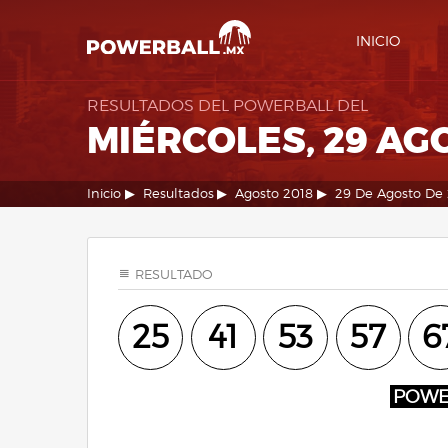
INICIO
RESULTADOS DEL POWERBALL DEL
MIÉRCOLES, 29 AG
Inicio
Resultados
Agosto 2018
29 De Agosto De
RESULTADO
25
41
53
57
6
POW