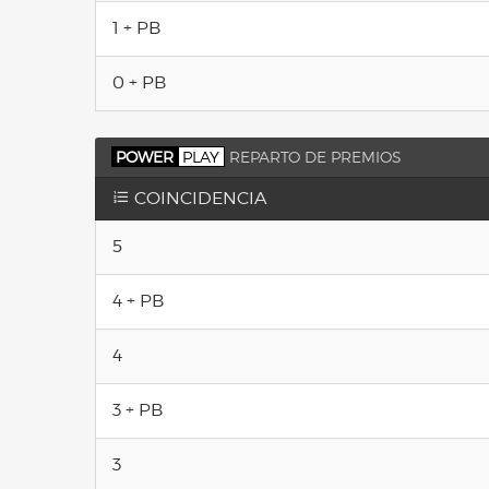
1 + PB
0 + PB
POWER
PLAY
REPARTO DE PREMIOS
COINCIDENCIA
5
4 + PB
4
3 + PB
3