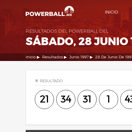
INICIO
RESULTADOS DEL POWERBALL DEL
SÁBADO, 28 JUNIO 
Inicio
Resultados
Junio 1997
28 De Junio De 199
RESULTADO
21
34
31
1
4