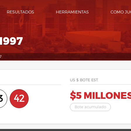
RESULTADOS
HERRAMIENTAS
COMO JU
1997
7
US $ BOTE EST.
$5 MILLONE
3
42
Bote acumulado