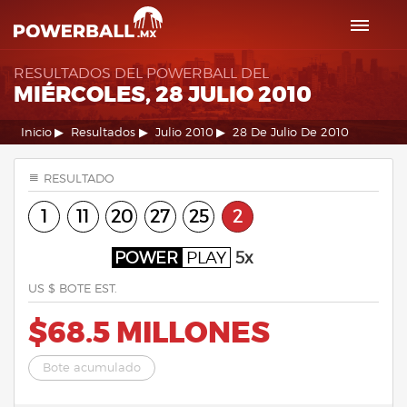
RESULTADOS DEL POWERBALL DEL
MIÉRCOLES, 28 JULIO 2010
Inicio
Resultados
Julio 2010
28 De Julio De 2010
RESULTADO
1
11
20
27
25
2
POWER
PLAY
5x
US $ BOTE EST.
$68.5 MILLONES
Bote acumulado