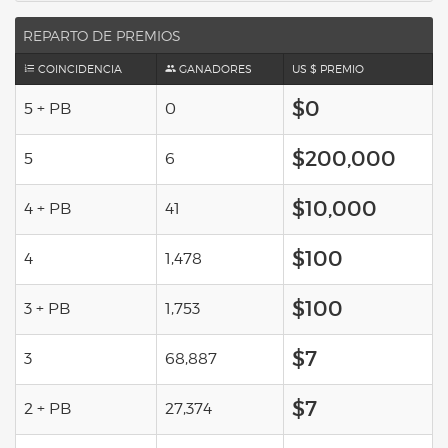
REPARTO DE PREMIOS
COINCIDENCIA
GANADORES
US $ PREMIO
$0
5 + PB
0
$200,000
5
6
$10,000
4 + PB
41
$100
4
1,478
$100
3 + PB
1,753
$7
3
68,887
$7
2 + PB
27,374