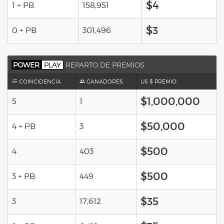
$4
1 + PB
158,951
$3
0 + PB
301,496
POWER
PLAY
REPARTO DE PREMIOS
COINCIDENCIA
GANADORES
US $ PREMIO
$1,000,000
5
1
$50,000
4 + PB
3
$500
4
403
$500
3 + PB
449
$35
3
17,612