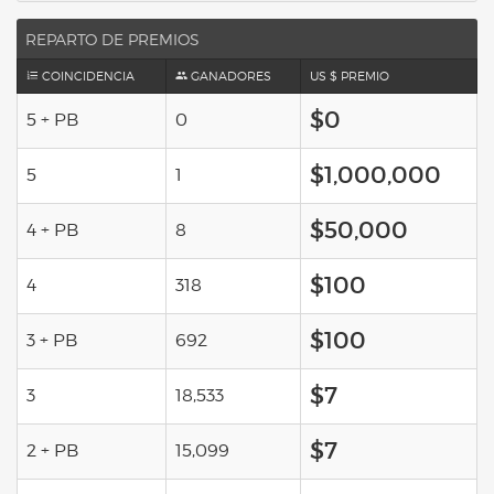
REPARTO DE PREMIOS
COINCIDENCIA
GANADORES
US $ PREMIO
$0
5 + PB
0
$1,000,000
5
1
$50,000
4 + PB
8
$100
4
318
$100
3 + PB
692
$7
3
18,533
$7
2 + PB
15,099