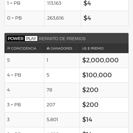
$4
1 + PB
113,163
$4
0 + PB
263,616
POWER
PLAY
REPARTO DE PREMIOS
COINCIDENCIA
GANADORES
US $ PREMIO
$2,000,000
5
1
$100,000
4 + PB
5
$200
4
78
$200
3 + PB
207
$14
3
5,801