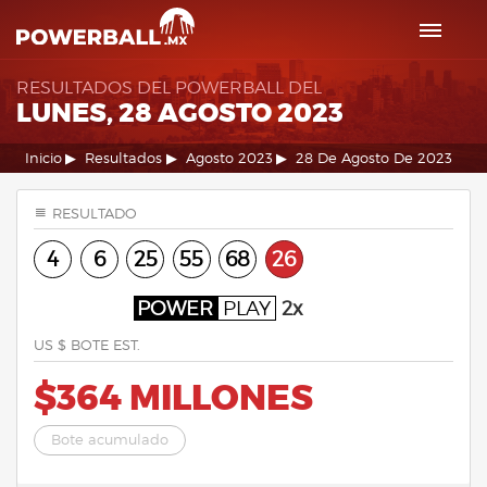
RESULTADOS DEL POWERBALL DEL
LUNES, 28 AGOSTO 2023
Inicio
Resultados
Agosto 2023
28 De Agosto De 2023
RESULTADO
4
6
25
55
68
26
POWER
PLAY
2x
US $ BOTE EST.
$364 MILLONES
Bote acumulado