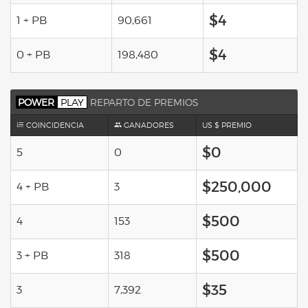
$4
1 + PB
90,661
$4
0 + PB
198,480
POWER
PLAY
REPARTO DE PREMIOS
COINCIDENCIA
GANADORES
US $ PREMIO
$0
5
0
$250,000
4 + PB
3
$500
4
153
$500
3 + PB
318
$35
3
7,392