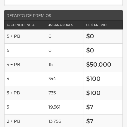
REPARTO DE PREMIOS
COINCIDENCIA
GANADORES
US $ PREMIO
$0
5 + PB
0
$0
5
0
$50,000
4 + PB
15
$100
4
344
$100
3 + PB
735
$7
3
19,361
$7
2 + PB
13,756