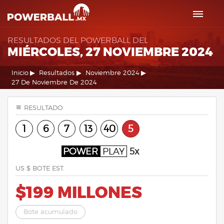
RESULTADOS DEL POWERBALL DEL
MIÉRCOLES, 27 NOVIEMBRE 2024
Inicio
Resultados
Noviembre 2024
27 De Noviembre De 2024
RESULTADO
1
6
7
13
40
5
POWER
PLAY
5x
US $ BOTE EST.
$199 MILLONES
Bote acumulado