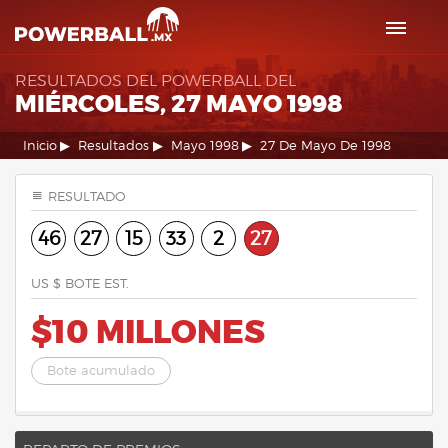
RESULTADOS DEL POWERBALL DEL
MIÉRCOLES, 27 MAYO 1998
Inicio
Resultados
Mayo 1998
27 De Mayo De 1998
RESULTADO
46
27
15
33
2
27
US $ BOTE EST.
$10 MILLONES
Bote acumulado