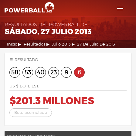
RESULTADOS DEL POWERBALL DEL
SÁBADO, 27 JULIO 2013
Inicio
Resultados
Julio 2013
27 De Julio De 2013
RESULTADO
58
53
40
23
9
6
US $ BOTE EST.
$201.3 MILLONES
Bote acumulado