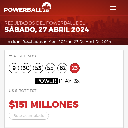
RESULTADOS DEL POWERBALL DEL
SÁBADO, 27 ABRIL 2024
Inicio
Resultados
Abril 2024
27 De Abril De 2024
RESULTADO
9
30
53
55
62
23
POWER
PLAY
3x
US $ BOTE EST.
$151 MILLONES
Bote acumulado