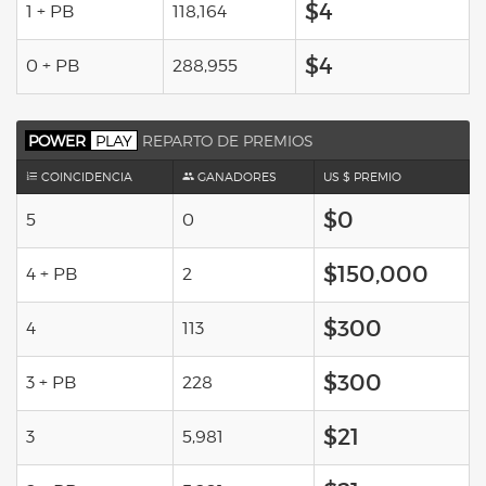
$4
1 + PB
118,164
$4
0 + PB
288,955
POWER
PLAY
REPARTO DE PREMIOS
COINCIDENCIA
GANADORES
US $ PREMIO
$0
5
0
$150,000
4 + PB
2
$300
4
113
$300
3 + PB
228
$21
3
5,981