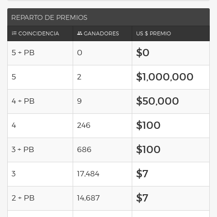
REPARTO DE PREMIOS
COINCIDENCIA
GANADORES
US $ PREMIO
$0
5 + PB
0
$1,000,000
5
2
$50,000
4 + PB
9
$100
4
246
$100
3 + PB
686
$7
3
17,484
$7
2 + PB
14,687