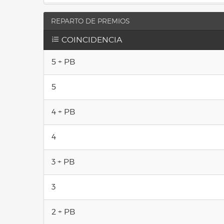
REPARTO DE PREMIOS
COINCIDENCIA
5 + PB
5
4 + PB
4
3 + PB
3
2 + PB