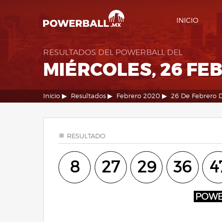
INICIO
RESULTADOS DEL POWERBALL DEL
MIÉRCOLES, 26 FE
Inicio
Resultados
Febrero 2020
26 De Febrero 
RESULTADO
8
27
29
36
4
POW