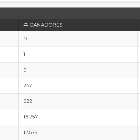
GANADORES
0
1
9
247
622
16,757
12,574