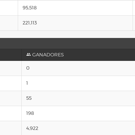
95,518
221,113
GANADORES
0
1
55
198
4,922