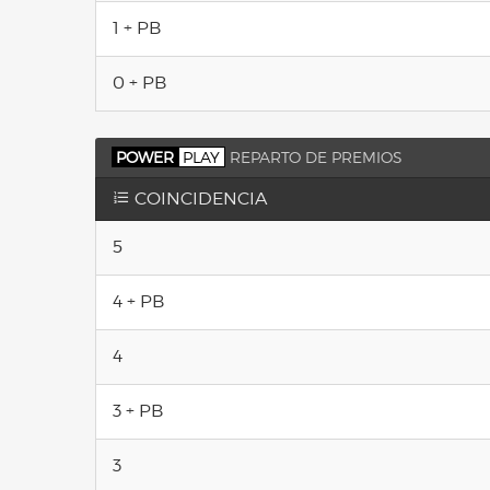
1 + PB
0 + PB
POWER
PLAY
REPARTO DE PREMIOS
COINCIDENCIA
5
4 + PB
4
3 + PB
3