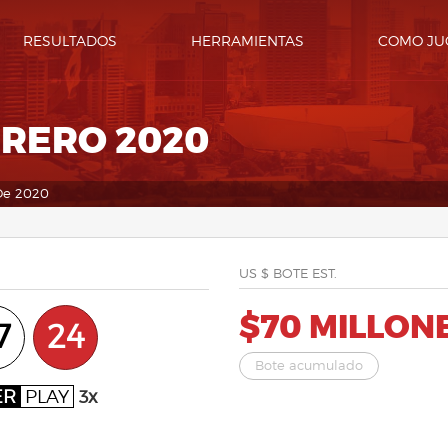
RESULTADOS
HERRAMIENTAS
COMO JU
BRERO 2020
De 2020
US $ BOTE EST.
$70 MILLON
7
24
Bote acumulado
ER
PLAY
3x