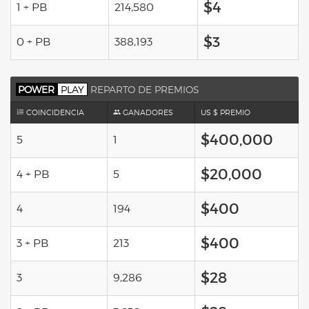
$4
1 + PB
214,580
$3
0 + PB
388,193
POWER
PLAY
REPARTO DE PREMIOS
COINCIDENCIA
GANADORES
US $ PREMIO
$400,000
5
1
$20,000
4 + PB
5
$400
4
194
$400
3 + PB
213
$28
3
9,286