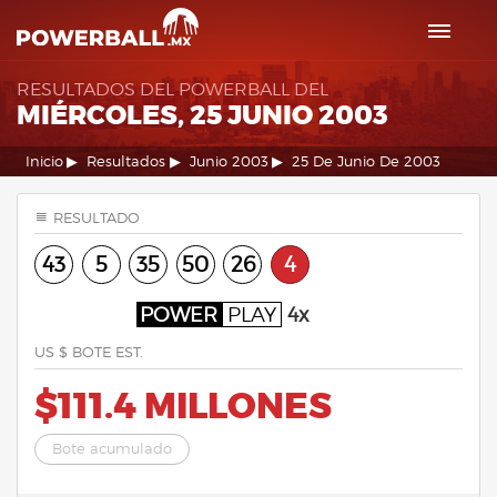
RESULTADOS DEL POWERBALL DEL
MIÉRCOLES, 25 JUNIO 2003
Inicio
Resultados
Junio 2003
25 De Junio De 2003
RESULTADO
43
5
35
50
26
4
POWER
PLAY
4x
US $ BOTE EST.
$111.4 MILLONES
Bote acumulado