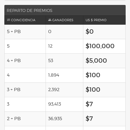
REPARTO DE PREMIOS
COINCIDENCIA
GANADORES
US $ PREMIO
$0
5 + PB
0
$100,000
5
12
$5,000
4 + PB
53
$100
4
1,894
$100
3 + PB
2,392
$7
3
93,413
$7
2 + PB
36,935