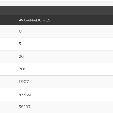
GANADORES
0
3
26
709
1,907
47,463
38,197