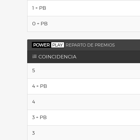
1 + PB
0 + PB
POWER
PLAY
REPARTO DE PREMIOS
COINCIDENCIA
5
4 + PB
4
3 + PB
3