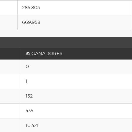
285,803
669,958
GANADORES
0
1
152
435
10,421