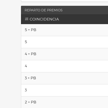
REPARTO DE PREMIOS
COINCIDENCIA
5 + PB
5
4 + PB
4
3 + PB
3
2 + PB