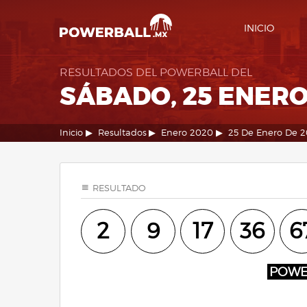
INICIO
RESULTADOS DEL POWERBALL DEL
SÁBADO, 25 ENERO
Inicio
Resultados
Enero 2020
25 De Enero De 
RESULTADO
2
9
17
36
6
POW