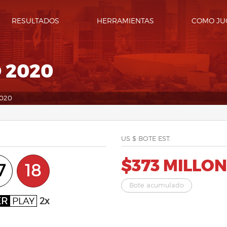
RESULTADOS
HERRAMIENTAS
COMO JU
 2020
2020
US $ BOTE EST.
$373 MILLO
7
18
Bote acumulado
ER
PLAY
2x