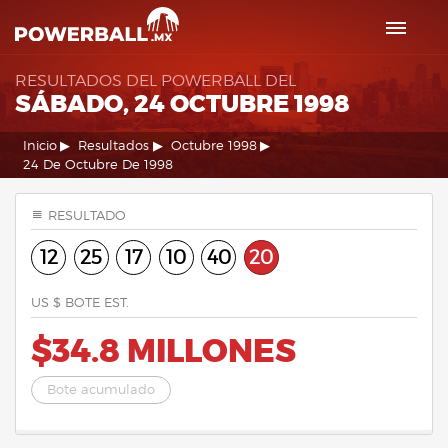
RESULTADOS DEL POWERBALL DEL
SÁBADO, 24 OCTUBRE 1998
Inicio
Resultados
Octubre 1998
24 De Octubre De 1998
RESULTADO
12
25
17
10
40
20
US $ BOTE EST.
$34.8 MILLONES
Bote acumulado