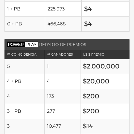
$4
1 + PB
225,973
$4
0 + PB
466,468
POWER
PLAY
REPARTO DE PREMIOS
COINCIDENCIA
GANADORES
US $ PREMIO
$2,000,000
5
1
$20,000
4 + PB
4
$200
4
173
$200
3 + PB
277
$14
3
10,477