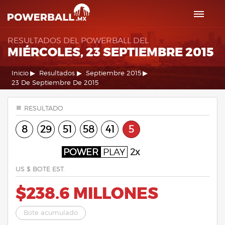
RESULTADOS DEL POWERBALL DEL
MIÉRCOLES, 23 SEPTIEMBRE 2015
Inicio
Resultados
Septiembre 2015
23 De Septiembre De 2015
RESULTADO
8
29
51
58
41
5
POWER
PLAY
2x
US $ BOTE EST.
$238.6 MILLONES
Bote acumulado