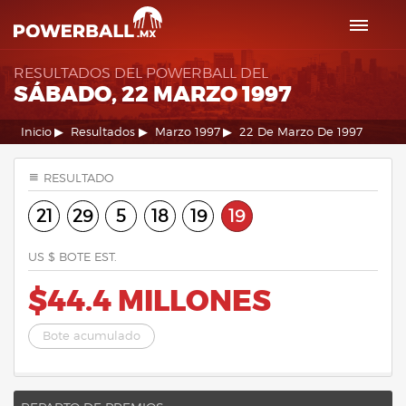
RESULTADOS DEL POWERBALL DEL
SÁBADO, 22 MARZO 1997
Inicio
Resultados
Marzo 1997
22 De Marzo De 1997
RESULTADO
21
29
5
18
19
19
US $ BOTE EST.
$44.4 MILLONES
Bote acumulado