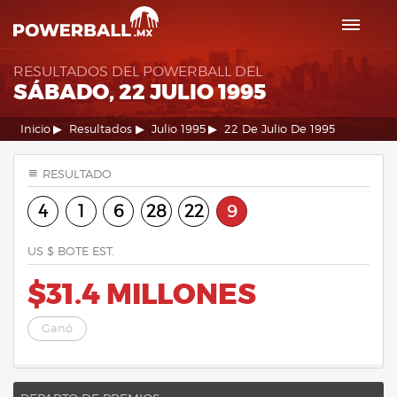
RESULTADOS DEL POWERBALL DEL
SÁBADO, 22 JULIO 1995
Inicio
Resultados
Julio 1995
22 De Julio De 1995
RESULTADO
4
1
6
28
22
9
US $ BOTE EST.
$31.4 MILLONES
Ganó