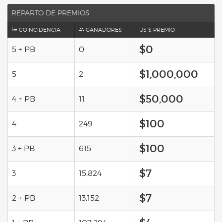
REPARTO DE PREMIOS
COINCIDENCIA
GANADORES
US $ PREMIO
$0
5 + PB
0
$1,000,000
5
2
$50,000
4 + PB
11
$100
4
249
$100
3 + PB
615
$7
3
15,824
$7
2 + PB
13,152