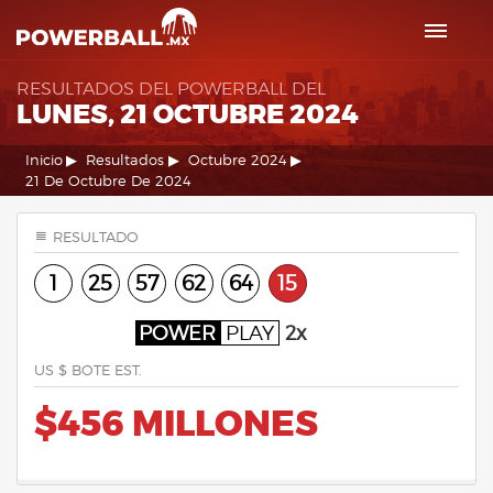
RESULTADOS DEL POWERBALL DEL
LUNES, 21 OCTUBRE 2024
Inicio
Resultados
Octubre 2024
21 De Octubre De 2024
RESULTADO
1
25
57
62
64
15
POWER
PLAY
2x
US $ BOTE EST.
$456 MILLONES