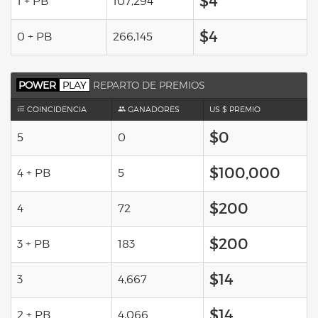
$4
1 + PB
107,294
$4
0 + PB
266,145
POWER
PLAY
REPARTO DE PREMIOS
COINCIDENCIA
GANADORES
US $ PREMIO
$0
5
0
$100,000
4 + PB
5
$200
4
72
$200
3 + PB
183
$14
3
4,667
$14
2 + PB
4,066