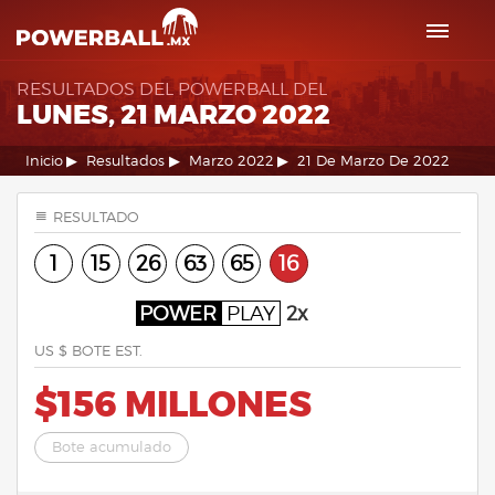
RESULTADOS DEL POWERBALL DEL
LUNES, 21 MARZO 2022
Inicio
Resultados
Marzo 2022
21 De Marzo De 2022
RESULTADO
1
15
26
63
65
16
POWER
PLAY
2x
US $ BOTE EST.
$156 MILLONES
Bote acumulado