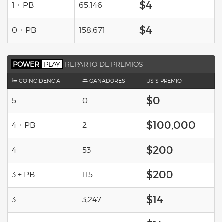
$4
1 + PB
65,146
$4
0 + PB
158,671
POWER
PLAY
REPARTO DE PREMIOS
COINCIDENCIA
GANADORES
US $ PREMIO
$0
5
0
$100,000
4 + PB
2
$200
4
53
$200
3 + PB
115
$14
3
3,247