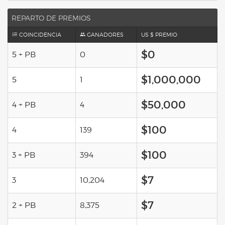
REPARTO DE PREMIOS
COINCIDENCIA
GANADORES
US $ PREMIO
$0
5 + PB
0
$1,000,000
5
1
$50,000
4 + PB
4
$100
4
139
$100
3 + PB
394
$7
3
10,204
$7
2 + PB
8,375